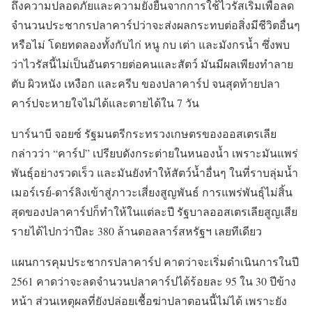
ถึงความปลอดภัยและความยั่งยืนจากการใช้ไวรัสเริมเพื่อลด
จำนวนประชากรปลาคาร์ปว่าจะส่งผลกระทบต่อสิ่งมีชีวิตอื่นๆ
หรือไม่ โดยทดลองทั้งกับไก่ หนู กบ เต่า และมังกรน้ำ ซึ่งพบ
ว่าไวรัสนี้ไม่เป็นอันตรายต่อคนและสัตว์ มันมีผลเพียงทำลาย
ตับ ผิวหนัง เหงือก และครีบ ของปลาคาร์ป จนสุดท้ายปลา
คาร์ปจะหายใจไม่ได้และตายได้ใน 7 วัน
บาร์นาบี จอยซ์ รัฐมนตรีกระทรวงเกษตรของออสเตรเลีย
กล่าวว่า “คาร์ป” เปรียบดังกระต่ายในหนองน้ำ เพราะมันแพร่
พันธุ์อย่างรวดเร็ว และมันยังทำให้สัตว์น้ำอื่นๆ ในที่ราบลุ่มน้ำ
เมอร์เรย์-ดาร์ลิงเข้าสู่ภาวะเสี่ยงสูญพันธ์ การแพร่พันธุ์ไม่สิ้น
สุดของปลาคาร์ปก็ทำให้ในแต่ละปี รัฐบาลออสเตรเลียสูญเสีย
รายได้ไปกว่าปีละ 380 ล้านดอลลาร์สหรัฐฯ เลยทีเดียว
แผนการคุมประชากรปลาคาร์ป คาดว่าจะเริ่มดำเนินการในปี
2561 คาดว่าจะลดจำนวนปลาคาร์ปได้ร้อยละ 95 ใน 30 ปีข้าง
หน้า ส่วนเหตุผลที่ยังปล่อยเชื้อฆ่าปลาตอนนี้ไม่ได้ เพราะยัง