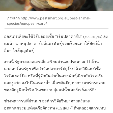
ภาพจาก http://www.pestsmart.org.au/pest-animal-
species/european-carp/
ออสเตรเลียจะใช้วิธีปล่อยเชื้อ “เริมปลาคาร์ป” (koi herpes) ลง
แม่น้ำ ฆ่าหมู่ปลาคาร์ปที่แพร่พันธุ์รวดเร็วจนทำให้สัตว์น้ำ
อื่นๆ ใกล้สูญพันธุ์
งานนี้ รัฐบาลออสเตรเลียเตรียมผ่านงบประมาณ 11 ล้าน
ดอลลาร์สหรัฐฯ เพื่อกำจัดปลาคาร์ปยุโรป ด้วยวิธีแพร่เชื้อ
ไวรัสเฮอร์ปิส หรือที่รู้จักกันว่าเป็นสายพันธุ์เดียวกับโรคเริม
และงูสวัส ลงไปในแหล่งน้ำ เพื่อขจัดปัญหาการแพร่กระจาย
ของศัตรูพืชน้ำจืด ในเขตราบลุ่มแม่น้ำเมอร์เรย์-ดาร์ลิง
ช่วงทศวรรษที่ผ่านมา องค์กรวิจัยวิทยาศาสตร์และ
อุตสาหกรรมแห่งเครือจักรภพ (CSIRO) ได้ทดลองผลกระทบ