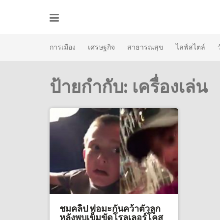
Skip
to
content
การเมือง
เศรษฐกิจ
สาธารณสุข
ไลฟ์สไตล์
ป้ายกำกับ:
เครื่องเล่น
ชมคลิป พ่อมะกันคว้าตัวลูก
หลังพบเข็มขัดโรลเลอร์โคส