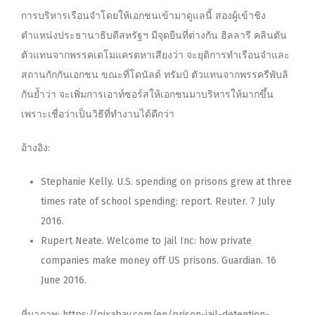
การบริหารเรือนจำโดยให้เอกชนเข้ามาดูแลนี้ สองผู้เข้าชิง
ตำแหน่งประธานาธิบดีสหรัฐฯ มีจุดยืนที่ต่างกัน ฮิลลารี คลินตัน
ตัวแทนจากพรรคเดโมแครตหาเสียงว่า จะยุติการทำเรือนจำและ
สถานกักกันเอกชน ขณะที่โดนัลด์ ทรัมป์ ตัวแทนจากพรรครีพับลิ
กันย้ำว่า จะเพิ่มการเอาท์ซอร์สให้เอกชนมาบริหารให้มากขึ้น
เพราะเชื่อว่าเป็นวิธีที่ทำงานได้ดีกว่า
อ้างอิง:
Stephanie Kelly.
U.S. spending on prisons grew at three
times rate of school spending: report.
Reuter. 7 July
2016.
Rupert Neate.
Welcome to Jail Inc: how private
companies make money off US prisons.
Guardian. 16
June 2016.
ที่มาภาพ:
https://pixabay.com/en/prison-jail-detention-