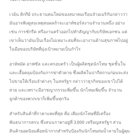
เวย์น ดิกกีย์ ประธานคนใหม่ของสมาคมเรือนจำอเมริกันกล่าวว่า
มันอาจฟังดูสมเหตุสมผลถ้าจะเอาท์ซอร์สงานจำนวนหนึ่ง อย่าง
เช่น การซักรีด หรืองานครัวออกไปทำสัญญากับบริษัทเอกชน แต่
เขาเห็นว่ามันเป็นเรื่องไม่เหมาะสมที่จะเอางานด้านสุขภาพไปอยู่
ในมือของบริษัทที่มุ่งเป้าหมายเป็นกำไร
อาห์หมัด อาฟซัล และครอบครัว เป็นผู้ผลิตชุดนักโทษ ชุดชั้นใน
และเสื้อคลุมป้องกันการฆ่าตัวตาย ซึ่งผลิตในปากีสถานก่อนจะส่ง
ไปขายให้เรือนจำต่างๆ ในสหรัฐฯ กล่าวว่าธุรกิจของเขาไปได้
สวย และเพราะมีอาชญากรรมเพิ่มขึ้น นักโทษเพิ่มขึ้น จำนวน
ลูกค้าของพวกเขาก็เพิ่มขึ้นทุกวัน
สำหรับสินค้าที่ราคาแพงที่สุด คือ เตียงนักโทษที่มีเครื่อง
พันธนาการครบ ซึ่งสนนราคาอยู่ที่ 3,000 เหรียญสหรัฐฯ ส่วน
สินค้ายอดนิยมคือหน้ากากสำหรับป้องกันนักโทษถ่มน้ำลายในผูุ้คุม