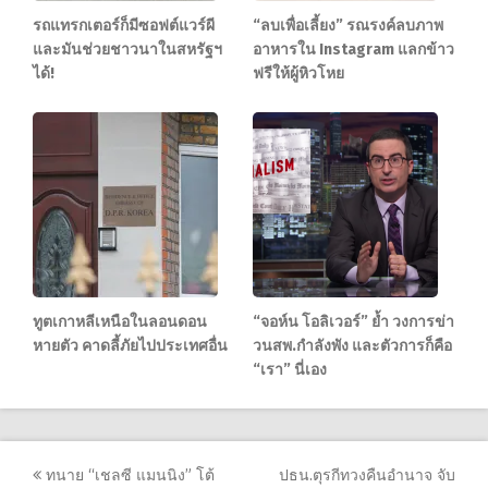
รถแทรกเตอร์ก็มีซอฟต์แวร์ผี
“ลบเพื่อเลี้ยง” รณรงค์ลบภาพ
และมันช่วยชาวนาในสหรัฐฯ
อาหารใน Instagram แลกข้าว
ได้!
ฟรีให้ผู้หิวโหย
ทูตเกาหลีเหนือในลอนดอน
“จอห์น โอลิเวอร์” ย้ำ วงการข่า
หายตัว คาดลี้ภัยไปประเทศอื่น
วนสพ.กำลังพัง และตัวการก็คือ
“เรา” นี่เอง
Post
ทนาย “เชลซี แมนนิง” โต้
ปธน.ตุรกีทวงคืนอำนาจ จับ