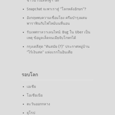
ชาวนาในสหรัฐฯ ได้!
Snapchat จะพาเราสู่ “โลกหลังอักษร”?
อังกฤษพบความเชื่อมโยง ครีมบำรุงผสม
พาราฟินกับไฟไหม้บนที่นอน
รับเทศกาลวาเลนไทน์: Bug ใน Uber เป็น
เหตุ ข้อมูลเล็ดจนเมียจับโกหกได้
กรุงเดลีสุด “ทันสมัย (?)” ประกาศหมู่บ้าน
“ไร้เงินสด” แห่งแรกในอินเดีย
รอบโลก
เอเชีย
โอเชียเนีย
ตะวันออกกลาง
ยุโรป