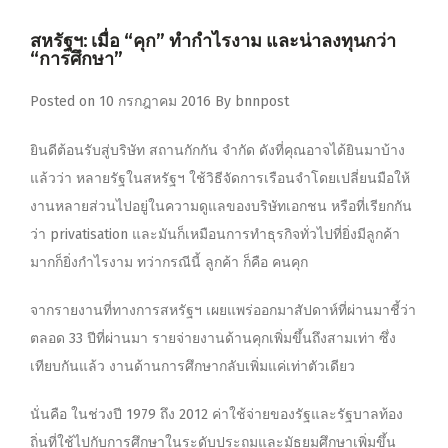
สหรัฐฯ: เมื่อ “คุก” ทำกำไรงาม และน่าลงทุนกว่า
“การศึกษา”
Posted on
10 กรกฎาคม 2016
By
bnnpost
ยินดีต้อนรับสู่บริษัท สถานกักกัน จำกัด ดังที่คุณอาจได้ยินมาบ้าง
แล้วว่า หลายรัฐในสหรัฐฯ ใช้วิธีจัดการเรือนจำโดยเปลี่ยนมือให้
งานหลายส่วนไปอยู่ในความดูแลของบริษัทเอกชน หรือที่เรียกกัน
ว่า privatisation และมันก็เหมือนการทำธุรกิจทั่วไปที่ยิ่งมีลูกค้า
มากก็ยิ่งกำไรงาม ทว่ากรณีนี้ ลูกค้า ก็คือ คนคุก
จากรายงานที่ทางการสหรัฐฯ เผยแพร่ออกมาสัปดาห์ที่ผ่านมาชี้ว่า
ตลอด 33 ปีที่ผ่านมา รายจ่ายงานด้านคุกเพิ่มขึ้นถึงสามเท่า ซึ่ง
เทียบกันแล้ว งานด้านการศึกษากลับเพิ่มแค่เท่าตัวเดียว
นั่นคือ ในช่วงปี 1979 ถึง 2012 ค่าใช้จ่ายของรัฐและรัฐบาลท้อง
ถิ่นที่ใช้ไปกับการศึกษาในระดับประถมและมัธยมศึกษาเพิ่มขึ้น