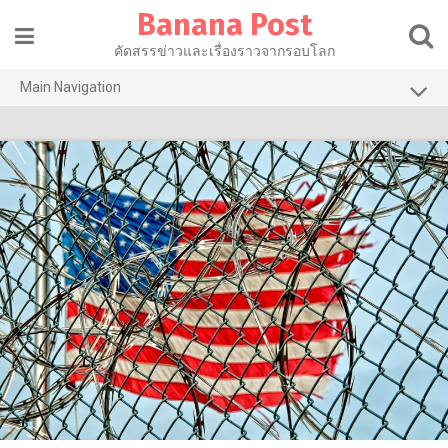
Skip
Banana Post
to
content
คัดสรรข่าวและเรื่องราวจากรอบโลก
Main Navigation
การเมือง
เศรษฐกิจ
สาธารณสุข
ไลฟ์สไตล์
วัฒนธรรม
เทคโนโลยี
บานาน่ารีวิว