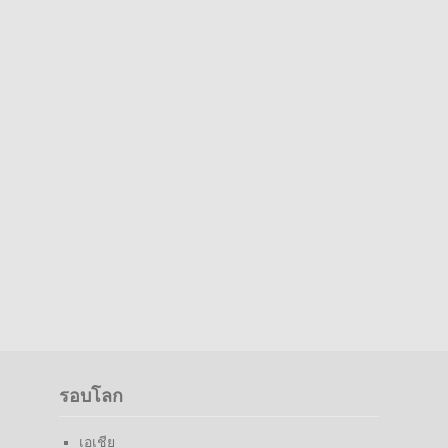
รอบโลก
เอเชีย