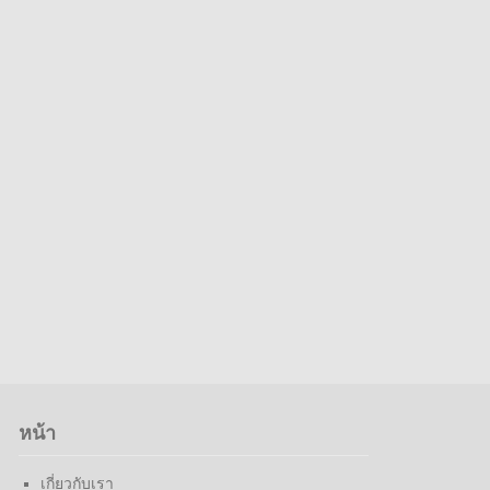
หน้า
เกี่ยวกับเรา