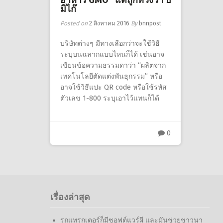
อาหาร GMO” แต่ถูกท้วงว่า บ่
มิไก๊
Posted on
2 สิงหาคม 2016
By
bnnpost
บริษัทต่างๆ มีทางเลือกว่าจะใช้วิธี
ระบุบนฉลากแบบไหนก็ได้ เช่นอาจ
เขียนข้อความธรรมดาว่า “ผลิตจาก
เทคโนโลยีตัดแต่งพันธุกรรม” หรือ
อาจใช้วิธีแปะ QR code หรือใช้รหัส
ตัวเลข 1-800 ระบุเอาไว้แทนก็ได้
0
เรื่องล่าสุด
รถแทรกเตอร์ก็มีซอฟต์แวร์ผี และมันช่วยชาวนา