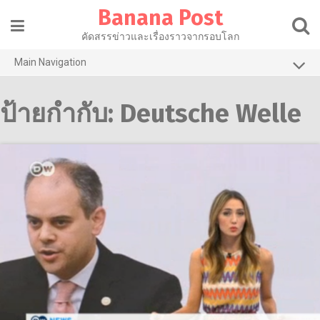
Skip
Banana Post
to
content
คัดสรรข่าวและเรื่องราวจากรอบโลก
Main Navigation
การเมือง
ป้ายกำกับ:
Deutsche Welle
เศรษฐกิจ
สาธารณสุข
ไลฟ์สไตล์
วัฒนธรรม
เทคโนโลยี
บานาน่ารีวิว