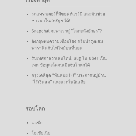
เรื่องล่าสุด
รถแทรกเตอร์ก็มีซอฟต์แวร์ผี และมันช่วย
ชาวนาในสหรัฐฯ ได้!
Snapchat จะพาเราสู่ “โลกหลังอักษร”?
อังกฤษพบความเชื่อมโยง ครีมบำรุงผสม
พาราฟินกับไฟไหม้บนที่นอน
รับเทศกาลวาเลนไทน์: Bug ใน Uber เป็น
เหตุ ข้อมูลเล็ดจนเมียจับโกหกได้
กรุงเดลีสุด “ทันสมัย (?)” ประกาศหมู่บ้าน
“ไร้เงินสด” แห่งแรกในอินเดีย
รอบโลก
เอเชีย
โอเชียเนีย