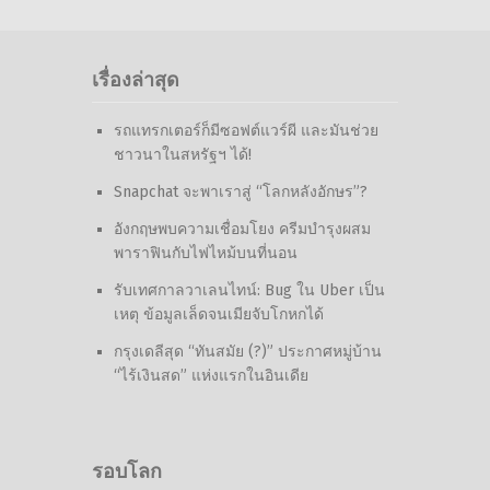
เรื่องล่าสุด
รถแทรกเตอร์ก็มีซอฟต์แวร์ผี และมันช่วย
ชาวนาในสหรัฐฯ ได้!
Snapchat จะพาเราสู่ “โลกหลังอักษร”?
อังกฤษพบความเชื่อมโยง ครีมบำรุงผสม
พาราฟินกับไฟไหม้บนที่นอน
รับเทศกาลวาเลนไทน์: Bug ใน Uber เป็น
เหตุ ข้อมูลเล็ดจนเมียจับโกหกได้
กรุงเดลีสุด “ทันสมัย (?)” ประกาศหมู่บ้าน
“ไร้เงินสด” แห่งแรกในอินเดีย
รอบโลก