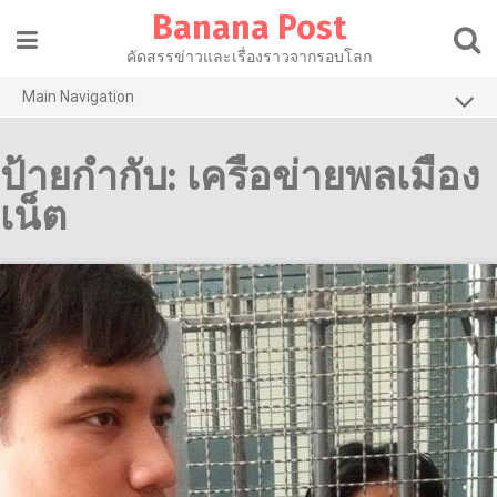
Skip
Banana Post
to
content
คัดสรรข่าวและเรื่องราวจากรอบโลก
Main Navigation
การเมือง
ป้ายกำกับ:
เครือข่ายพลเมือง
เศรษฐกิจ
เน็ต
สาธารณสุข
ไลฟ์สไตล์
วัฒนธรรม
เทคโนโลยี
บานาน่ารีวิว