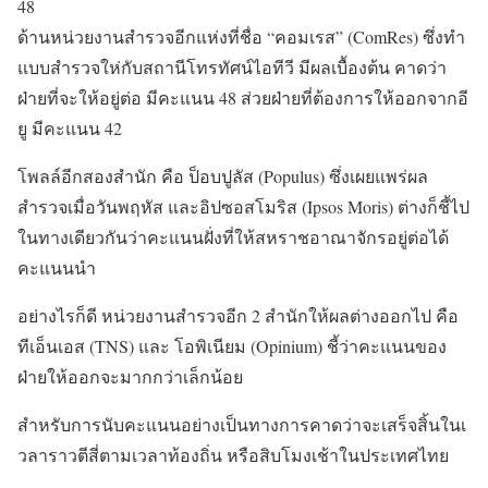
48
ด้านหน่วยงานสำรวจอีกแห่งที
่ชื่อ “คอมเรส” (ComRes) ซึ่งทำ
แบบสำรวจให่กับสถานีโ
ทรทัศน์ไอทีวี มีผลเบื้องต้น คาดว่า
ฝ่ายที่จะให้อยู่ต่อ มีคะแนน 48 ส่วยฝ่ายที่ต้องการให้ออกจา
กอี
ยู มีคะแนน 42
โพลล์อีกสองสำนัก คือ ป็อบปูลัส (Populus) ซึ่งเผยแพร่ผล
สำรวจเมื่อวัน
พฤหัส และอิปซอสโมริส (Ipsos Moris) ต่างก็ชี้ไป
ในทางเดียวกันว่
าคะแนนฝั่งที่ให้สหราชอาณาจ
ักรอยู่ต่อได้
คะแนนนำ
อย่างไรก็ดี หน่วยงานสำรวจอีก 2 สำนักให้ผลต่างออกไป คือ
ทีเอ็นเอส (TNS) และ โอพิเนียม (Opinium) ชี้ว่าคะแนนของ
ฝ่ายให้ออกจะ
มากกว่าเล็กน้อย
สำหรับการนับคะแนนอย่างเป็น
ทางการคาดว่าจะเสร็จสิ้นในเ
วลาราวตีสี่ตามเวลาท้องถิ่น
หรือสิบโมงเช้าในประเทศไทย