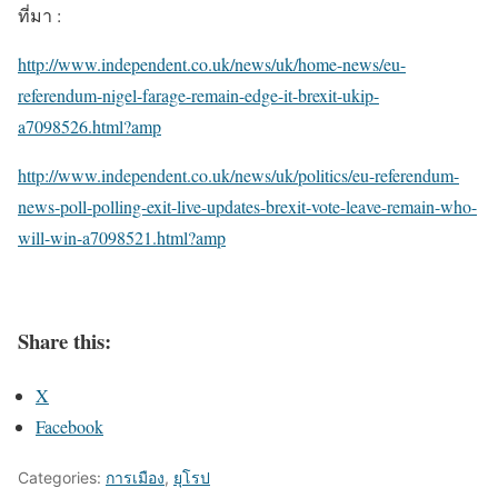
ที่มา :
http://
www.independent.co.uk/news/
uk/home-news/
eu-
referendum-nigel-farage-
remain-edge-it-brexit-ukip
-
a7098526.html?amp
http://
www.independent.co.uk/news/
uk/politics/
eu-referendum-
news-poll-pol
ling-exit-live-updates-bre
xit-vote-leave-remain-who-
will-win-a7098521.html?amp
Share this:
X
Facebook
Categories:
การเมือง
,
ยุโรป