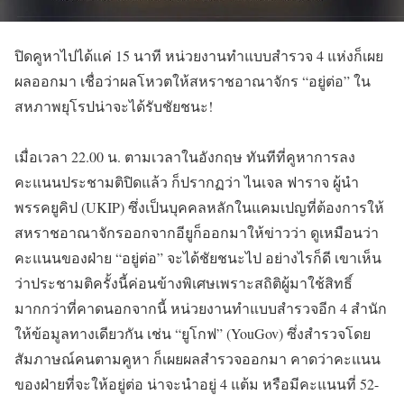
ปิดคูหาไปได้แค่ 15 นาที หน่วยงานทำแบบสำรวจ 4 แห่งก็เผย
ผลออกมา เชื่อว่าผลโหวตให้สหราชอาณา
จักร “อยู่ต่อ” ใน
สหภาพยุโรปน่าจะได้รับชัย
ชนะ!
เมื่อเวลา 22.00 น. ตามเวลาในอังกฤษ ทันทีที่คูหาการลง
คะแนนประช
ามติปิดแล้ว ก็ปรากฏว่า ไนเจล ฟาราจ ผู้นำ
พรรคยูคิป (UKIP) ซึ่งเป็นบุคคลหลักในแคมเปญท
ี่ต้องการให้
สหราชอาณาจักรอ
อกจากอียูก็ออกมาให้ข่าวว่า
ดูเหมือนว่า
คะแนนของฝ่าย “อยู่ต่อ” จะได้ชัยชนะไป อย่างไรก็ดี เขาเห็น
ว่าประชามติครั้งนี้
ค่อนข้างพิเศษเพราะสถิติผู้
มาใช้สิทธิ์
มากกว่าที่คาด
นอกจากนี้ หน่วยงานทำแบบสำรวจอีก 4 สำนัก
ให้ข้อมูลทางเดียวกัน เช่น “ยูโกฟ” (YouGov) ซึ่งสำรวจโดย
สัมภาษณ์คนตามคูหา ก็เผยผลสำรวจออกมา คาดว่าคะแนน
ของฝ่ายที่จะให้
อยู่ต่อ น่าจะนำอยู่ 4 แต้ม หรือมีคะแนนที่ 52-