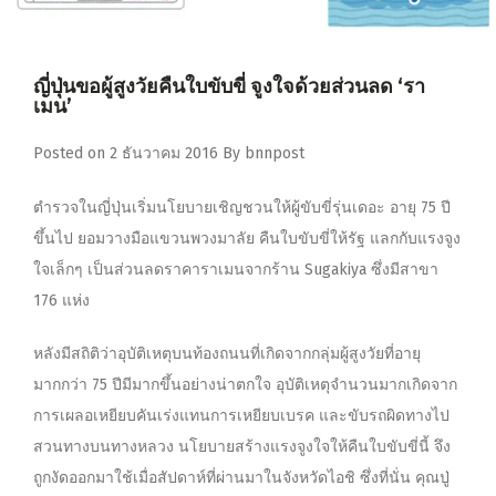
ญี่ปุ่นขอผู้สูงวัยคืนใบขับขี่ จูงใจด้วยส่วนลด ‘รา
เมน’
Posted on
2 ธันวาคม 2016
By
bnnpost
ตำรวจในญี่ปุ่นเริ่มนโยบายเชิญชวนให้ผู้ขับขี่รุ่นเดอะ อายุ 75 ปี
ขึ้นไป ยอมวางมือแขวนพวงมาลัย คืนใบขับขี่ให้รัฐ แลกกับแรงจูง
ใจเล็กๆ เป็นส่วนลดราคาราเมนจากร้าน Sugakiya ซึ่งมีสาขา
176 แห่ง
หลังมีสถิติว่าอุบัติเหตุบนท้องถนนที่เกิดจากกลุ่มผู้สูงวัยที่อายุ
มากกว่า 75 ปีมีมากขึ้นอย่างน่าตกใจ อุบัติเหตุจำนวนมากเกิดจาก
การเผลอเหยียบคันเร่งแทนการเหยียบเบรค และขับรถผิดทางไป
สวนทางบนทางหลวง นโยบายสร้างแรงจูงใจให้คืนใบขับขี่นี้ จึง
ถูกงัดออกมาใช้เมื่อสัปดาห์ที่ผ่านมาในจังหวัดไอชิ ซึ่งที่นั่น คุณปู่