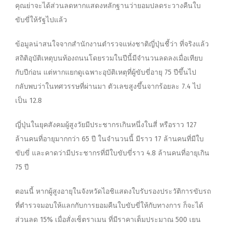
คุณย่าจะได้ส่วนลดหากแสดงหลักฐานว่ายอมปลดระวางคืนใบ
ขับขี่ให้รัฐไปแล้ว
ข้อมูลน่าสนใจจากสำนักงานตำรวจแห่งชาติญี่ปุ่นชี้ว่า ที่จริงแล้ว
สถิติอุบัติเหตุบนท้องถนนโดยรวมในปีนี้มีจำนวนลดลงเมื่อเทียบ
กับปีก่อน แต่หากแยกดูเฉพาะอุบัติเหตุที่ผู้ขับขี่อายุ 75 ปีขึ้นไป
กลับพบว่าในทศวรรษที่ผ่านมา ตัวเลขสูงขึ้นจากร้อยละ 7.4 ไป
เป็น 12.8
ญี่ปุ่นในยุคสังคมผู้สูงวัยมีประชากรเกินหนึ่งในสี่ หรือราว 127
ล้านคนที่อายุมากกว่า 65 ปี ในจำนวนนี้ มีราว 17 ล้านคนที่มีใบ
ขับขี่ และคาดว่ามีประชากรที่มีใบขับขี่ราว 4.8 ล้านคนที่อายุเกิน
75 ปี
ตอนนี้ หากผู้สูงอายุในจังหวัดไอชิแสดงใบรับรองประวัติการขับรถ
ที่ตำรวจมอบให้แลกกับการยอมคืนใบขับขี่ให้กับทางการ ก็จะได้
ส่วนลด 15% เมื่อสั่งเซ็ตราเมน ที่มีราคาเต็มประมาณ 500 เยน