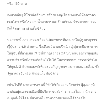
หรือ 160 บาท
จังหวัดอื่นๆ ก็ใช้วิธีคล้ายกันสร้างแรงจูงใจ บางแห่งให้ลดราคา
เซนโตว หรือโรงอาบน้ำสาธารณะ ร้านตัดผม ร้านขายยา รวม
ถึงได้ลดราคาค่าแท็กซี่ด้วย
นอกจากนี้ ภาวะสมองเสื่อมก็เป็นอาการที่พบมากในผู้สูงอายุชาว
ญี่ปุ่นราว 4.6 ล้านคน ซึ่งเดือนมีนาคมปีหน้า ญีปุ่นจะมีมาตรการ
ให้ผู้ขับขี่ที่อายุเกิน 74 ปีที่ฝ่ากฎจราจร มีสัญญาณของการสูญเสีย
ความจำ หรือมีภาวะตัดสินใจไม่ได้ ในการทดสอบการรับรู้ทั่วไป
ให้ถูกส่งตัวไปพบแพทย์เพื่อตรวจสัญญาณของภาวะสมองเสื่อม ซึ่ง
รัฐอาจระงับหรือเพิกถอนใบขับขี่ด้วย
อย่างไรก็ดี มาตรการเช่นนี้ก็ทำให้เกิดความกังวลว่า ผู้สูงอายุที่
อาศัยอยู่นอกเขตเมืองที่มีบริการขนส่งสาธารณะไม่มากนัก อาจ
จะถูกทิ้งให้โดดเดี่ยวหากไม่สามารถขับรถเองได้อีกต่อไป