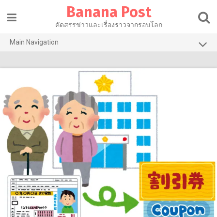
Skip
Banana Post
to
content
คัดสรรข่าวและเรื่องราวจากรอบโลก
Main Navigation
การเมือง
เศรษฐกิจ
สาธารณสุข
ไลฟ์สไตล์
วัฒนธรรม
เทคโนโลยี
บานาน่ารีวิว