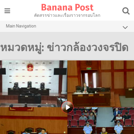
Skip
Banana Post
to
content
คัดสรรข่าวและเรื่องราวจากรอบโลก
Main Navigation
การเมือง
หมวดหมู่:
ข่าวกล้องวงจรปิด
เศรษฐกิจ
สาธารณสุข
ไลฟ์สไตล์
วัฒนธรรม
เทคโนโลยี
บานาน่ารีวิว