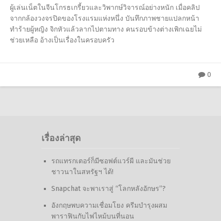
ผู้เล่นเน็ตในจีนโกรธเกรี้ยวและวิพากษ์วิจารณ์อย่างหนัก เมื่อคลิป
จากกล้องวงจรปิดของโรงแรมแห่งหนึ่ง บันทึกภาพชายแปลกหน้า
ทำร้ายผู้หญิง จิกหัวแล้วลากไปตามทาง คนรอบข้างต่างเพิกเฉยไม่
ช่วยเหลือ อ้างเป็นเรื่องในครอบครัว
0
เรื่องล่าสุด
รถแทรกเตอร์ก็มีซอฟต์แวร์ผี และมันช่วย
ชาวนาในสหรัฐฯ ได้!
Snapchat จะพาเราสู่ “โลกหลังอักษร”?
อังกฤษพบความเชื่อมโยง ครีมบำรุงผสม
พาราฟินกับไฟไหม้บนที่นอน