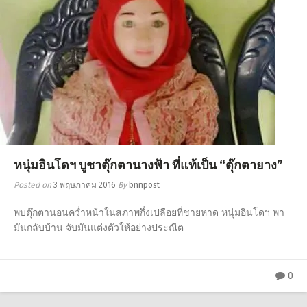
หนุ่มอินโดฯ บูชาตุ๊กตานางฟ้า ที่แท้เป็น “ตุ๊กตายาง”
Posted on
3 พฤษภาคม 2016
By
bnnpost
พบตุ๊กตานอนคว่ำหน้าในสภาพกึ่งเปลือยที่ชายหาด หนุ่มอินโดฯ พา
มันกลับบ้าน จับมันแต่งตัวให้อย่างประณีต
0