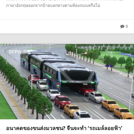
ภาษาอังกฤษออกจากป้ายบอกทางตามท้องถนนหรือไม่
0
อนาคตของขนส่งมวลชน? จีนจะทำ ‘รถเมล์ลอยฟ้า’