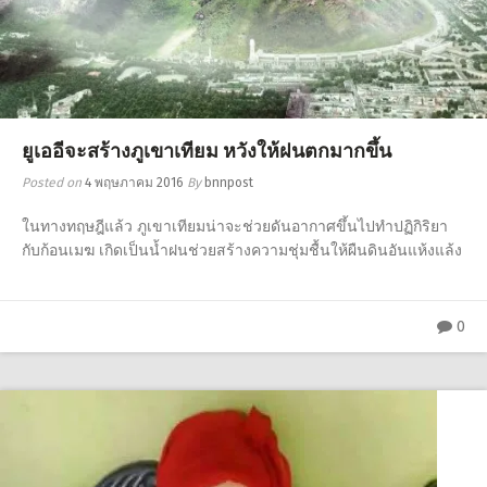
ยูเออีจะสร้างภูเขาเทียม หวังให้ฝนตกมากขึ้น
Posted on
4 พฤษภาคม 2016
By
bnnpost
ในทางทฤษฎีแล้ว ภูเขาเทียมน่าจะช่วยดันอากาศขึ้นไปทำปฏิกิริยา
กับก้อนเมฆ เกิดเป็นน้ำฝนช่วยสร้างความชุ่มชื้นให้ผืนดินอันแห้งแล้ง
0