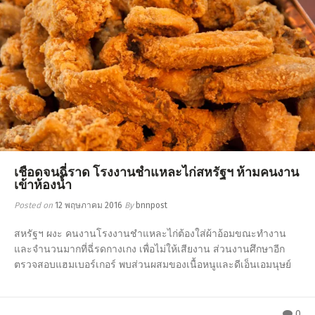
เชือดจนฉี่ราด โรงงานชำแหละไก่สหรัฐฯ ห้ามคนงาน
เข้าห้องน้ำ
Posted on
12 พฤษภาคม 2016
By
bnnpost
สหรัฐฯ ผงะ คนงานโรงงานชำแหละไก่ต้องใส่ผ้าอ้อมขณะทำงาน
และจำนวนมากที่ฉี่รดกางเกง เพื่อไม่ให้เสียงาน ส่วนงานศึกษาอีก
ตรวจสอบแฮมเบอร์เกอร์ พบส่วนผสมของเนื้อหนูและดีเอ็นเอมนุษย์
0