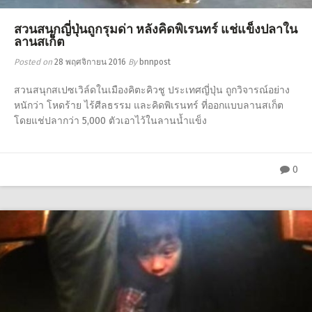
สวนสนุกญี่ปุ่นถูกรุมด่า หลังคิดพิเรนทร์ แช่แข็งปลาใน
ลานสเก็ต
Posted on
28 พฤศจิกายน 2016
By
bnnpost
สวนสนุกสเปซเวิล์ดในเมืองคิตะคิวชู ประเทศญี่ปุ่น ถูกวิจารณ์อย่าง
หนักว่า โหดร้าย ไร้ศีลธรรม และคิดพิเรนทร์ ที่ออกแบบลานสเก็ต
โดยแช่ปลากว่า 5,000 ตัวเอาไว้ในลานน้ำแข็ง
0