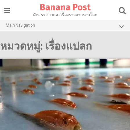
Skip
Banana Post
to
content
คัดสรรข่าวและเรื่องราวจากรอบโลก
Main Navigation
การเมือง
หมวดหมู่:
เรื่องแปลก
เศรษฐกิจ
สาธารณสุข
ไลฟ์สไตล์
วัฒนธรรม
เทคโนโลยี
บานาน่ารีวิว