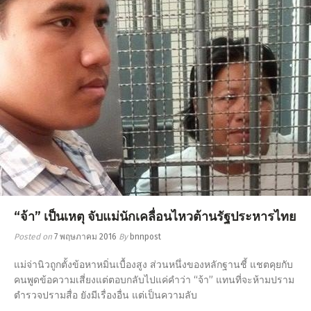
“จ้า” เป็นเหตุ จับแม่นักเคลื่อนไหวต้านรัฐประหารไทย
Posted on
7 พฤษภาคม 2016
By
bnnpost
แม่จ่านิวถูกตั้งข้อหาหมิ่นเบื้องสูง ส่วนหนึ่งของหลักฐานชี้ แชตคุยกับ
คนพูดข้อความเสี่ยงแต่ตอบกลับไปแค่คำว่า “จ้า” แทนที่จะห้ามปราม
ตำรวจปรามสื่อ ยังมีเรื่องอื่น แต่เป็นความลับ