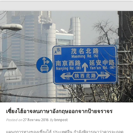
เซี่ยงไฮ้อาจลบภาษาอังกฤษออกจากป้ายจราจร
Posted on
27 สิงหาคม 2016
By
bnnpost
แผนกการทางของเซี่ยงไฮ้ ประเทศจีน กำลังพิจารณาว่าควรจะถอด